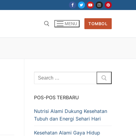
TOMBOL
MENU
Cari:
POS-POS TERBARU
Nutrisi Alami Dukung Kesehatan
Tubuh dan Energi Sehari Hari
Kesehatan Alami Gaya Hidup