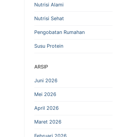
Nutrisi Alami
Nutrisi Sehat
Pengobatan Rumahan
Susu Protein
ARSIP
Juni 2026
Mei 2026
April 2026
Maret 2026
Februari 2026