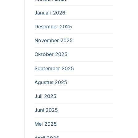
Januari 2026
Desember 2025
November 2025
Oktober 2025
September 2025
Agustus 2025
Juli 2025
Juni 2025
Mei 2025
April 2025