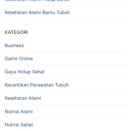
Kesehatan Alami Bantu Tubuh
KATEGORI
Business
Game Online
Gaya Hidup Sehat
Kecantikan Perawatan Tubuh
Kesehatan Alami
Nutrisi Alami
Nutrisi Sehat