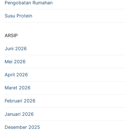
Pengobatan Rumahan
Susu Protein
ARSIP
Juni 2026
Mei 2026
April 2026
Maret 2026
Februari 2026
Januari 2026
Desember 2025