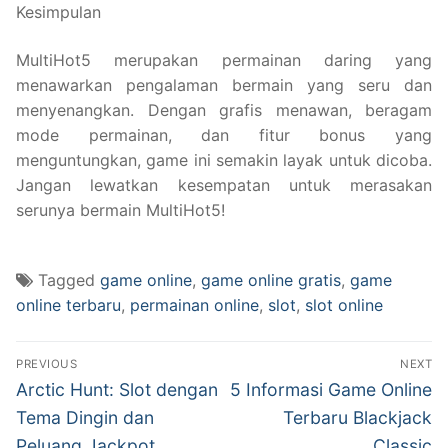
Kesimpulan
MultiHot5 merupakan permainan daring yang
menawarkan pengalaman bermain yang seru dan
menyenangkan. Dengan grafis menawan, beragam
mode permainan, dan fitur bonus yang
menguntungkan, game ini semakin layak untuk dicoba.
Jangan lewatkan kesempatan untuk merasakan
serunya bermain MultiHot5!
Tagged
game online
,
game online gratis
,
game
online terbaru
,
permainan online
,
slot
,
slot online
Navigasi
PREVIOUS
NEXT
pos
Previous
Next
Arctic Hunt: Slot dengan
5 Informasi Game Online
post:
post:
Tema Dingin dan
Terbaru Blackjack
Peluang Jackpot
Classic