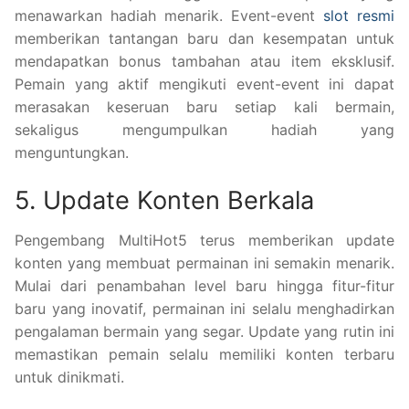
menawarkan hadiah menarik. Event-event
slot resmi
memberikan tantangan baru dan kesempatan untuk
mendapatkan bonus tambahan atau item eksklusif.
Pemain yang aktif mengikuti event-event ini dapat
merasakan keseruan baru setiap kali bermain,
sekaligus mengumpulkan hadiah yang
menguntungkan.
5. Update Konten Berkala
Pengembang MultiHot5 terus memberikan update
konten yang membuat permainan ini semakin menarik.
Mulai dari penambahan level baru hingga fitur-fitur
baru yang inovatif, permainan ini selalu menghadirkan
pengalaman bermain yang segar. Update yang rutin ini
memastikan pemain selalu memiliki konten terbaru
untuk dinikmati.