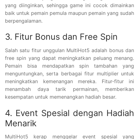
yang diinginkan, sehingga game ini cocok dimainkan
baik untuk pemain pemula maupun pemain yang sudah
berpengalaman.
3. Fitur Bonus dan Free Spin
Salah satu fitur unggulan MultiHot5 adalah bonus dan
free spin yang dapat meningkatkan peluang menang.
Pemain bisa mendapatkan spin tambahan yang
menguntungkan, serta berbagai fitur multiplier untuk
meningkatkan kemenangan mereka. Fitur-fitur ini
menambah daya tarik permainan, memberikan
kesempatan untuk memenangkan hadiah besar.
4. Event Spesial dengan Hadiah
Menarik
MultiHot5 kerap menggelar event spesial yang