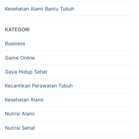
Kesehatan Alami Bantu Tubuh
KATEGORI
Business
Game Online
Gaya Hidup Sehat
Kecantikan Perawatan Tubuh
Kesehatan Alami
Nutrisi Alami
Nutrisi Sehat