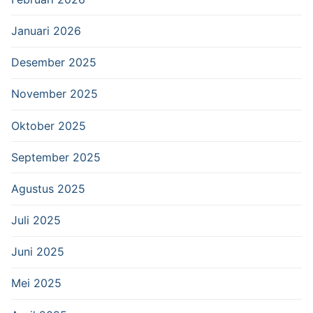
Januari 2026
Desember 2025
November 2025
Oktober 2025
September 2025
Agustus 2025
Juli 2025
Juni 2025
Mei 2025