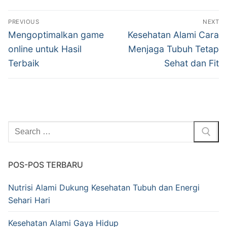
Navigasi
PREVIOUS
NEXT
pos
Previous
Next
Mengoptimalkan game
Kesehatan Alami Cara
post:
post:
online untuk Hasil
Menjaga Tubuh Tetap
Terbaik
Sehat dan Fit
Cari:
POS-POS TERBARU
Nutrisi Alami Dukung Kesehatan Tubuh dan Energi
Sehari Hari
Kesehatan Alami Gaya Hidup