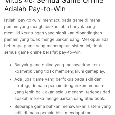
Mitos #6: Semua Game Online
Adalah Pay-to-Win
Istilah “pay-to-win” mengacu pada game di mana
pemain yang menghabiskan lebih banyak uang
memiliki keuntungan yang signifikan dibandingkan
pemain yang tidak mengeluarkan uang. Meskipun ada
beberapa game yang menerapkan sistem ini, tidak
semua game online bersifat pay-to-win.
Banyak game online yang menawarkan item
kosmetik yang tidak mempengaruhi gameplay.
Ada juga game yang berfokus pada skill dan
strategi, di mana pemain dengan kemampuan
yang lebih baik akan selalu menang, terlepas dari
apakah mereka mengeluarkan uang atau tidak.
Beberapa game bahkan menawarkan sistem yang
adil, di mana pemain bisa mendapatkan