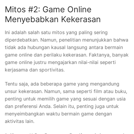
Mitos #2: Game Online
Menyebabkan Kekerasan
Ini adalah salah satu mitos yang paling sering
diperdebatkan. Namun, penelitian menunjukkan bahwa
tidak ada hubungan kausal langsung antara bermain
game online dan perilaku kekerasan. Faktanya, banyak
game online justru mengajarkan nilai-nilai seperti
kerjasama dan sportivitas.
Tentu saja, ada beberapa game yang mengandung
unsur kekerasan. Namun, sama seperti film atau buku,
penting untuk memilih game yang sesuai dengan usia
dan preferensi Anda. Selain itu, penting juga untuk
menyeimbangkan waktu bermain game dengan
aktivitas lain.