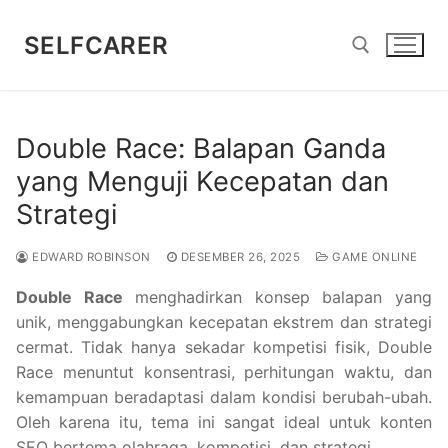
Lompat
ke
SELFCARER
konten
Cari:
Double Race: Balapan Ganda
yang Menguji Kecepatan dan
Strategi
EDWARD ROBINSON
DESEMBER 26, 2025
GAME ONLINE
Double Race
menghadirkan konsep balapan yang
unik, menggabungkan kecepatan ekstrem dan strategi
cermat. Tidak hanya sekadar kompetisi fisik, Double
Race menuntut konsentrasi, perhitungan waktu, dan
kemampuan beradaptasi dalam kondisi berubah-ubah.
Oleh karena itu, tema ini sangat ideal untuk konten
SEO bertema olahraga, kompetisi, dan strategi.