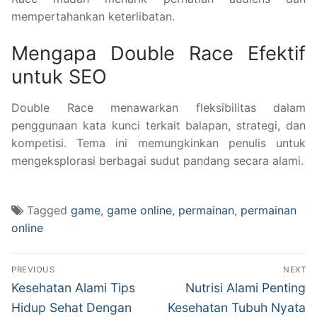
mempertahankan keterlibatan.
Mengapa Double Race Efektif
untuk SEO
Double Race menawarkan fleksibilitas dalam
penggunaan kata kunci terkait balapan, strategi, dan
kompetisi. Tema ini memungkinkan penulis untuk
mengeksplorasi berbagai sudut pandang secara alami.
Tagged
game
,
game online
,
permainan
,
permainan
online
Navigasi
PREVIOUS
NEXT
pos
Previous
Next
Kesehatan Alami Tips
Nutrisi Alami Penting
post:
post:
Hidup Sehat Dengan
Kesehatan Tubuh Nyata