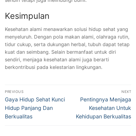
sendiri tetapi juga melindungi bumi.
Kesimpulan
Kesehatan alami menawarkan solusi hidup sehat yang
menyeluruh. Dengan pola makan alami, olahraga rutin,
tidur cukup, serta dukungan herbal, tubuh dapat tetap
kuat dan seimbang. Selain bermanfaat untuk diri
sendiri, menjaga kesehatan alami juga berarti
berkontribusi pada kelestarian lingkungan.
Navigasi
PREVIOUS
NEXT
pos
Previous
Next
Gaya Hidup Sehat Kunci
Pentingnya Menjaga
post:
post:
Hidup Panjang Dan
Kesehatan Untuk
Berkualitas
Kehidupan Berkualitas