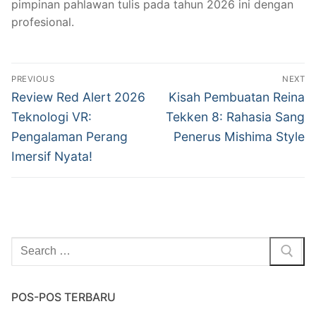
pimpinan pahlawan tulis pada tahun 2026 ini dengan
profesional.
Navigasi
PREVIOUS
NEXT
pos
Previous
Next
Review Red Alert 2026
Kisah Pembuatan Reina
post:
post:
Teknologi VR:
Tekken 8: Rahasia Sang
Pengalaman Perang
Penerus Mishima Style
Imersif Nyata!
Cari:
POS-POS TERBARU